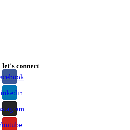
let's connect
acebook
inkedin
nstagram
Youtube